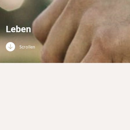
Leben
Scrollen
Ich bin in einem Dorf aufgewachsen, zwischen Feldern,
Wald und dem ewigen Rauschen der Autobahn. Meine
Eltern waren keine Musiker, aber sehr musikalisch. Es
wurde viel Musik gehört und gesungen, ob im
Kirchenchor oder in der Badewanne. Und wir haben
viel gearbeitet, denn wir hatten eine sogenannte
Nebenerwerbslandwirtschaft, bei der alle mit