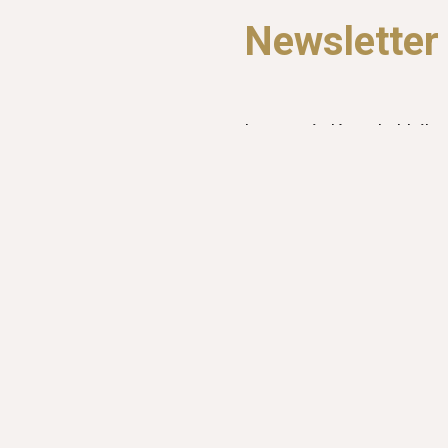
Newsletter
Lass uns in Kontakt bleibe
Releases und Hintergrund
abbestellbar
Anmeldung zum Newslette
Weitere Kanäl