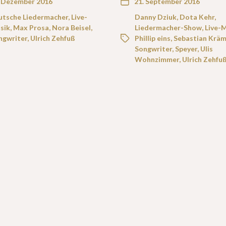
. Dezember 2016
21. September 2016
utsche Liedermacher
,
Live-
Danny Dziuk
,
Dota Kehr
,
sik
,
Max Prosa
,
Nora Beisel
,
Liedermacher-Show
,
Live-
ngwriter
,
Ulrich Zehfuß
Phillip eins
,
Sebastian Kräm
Songwriter
,
Speyer
,
Ulis
Wohnzimmer
,
Ulrich Zehfu