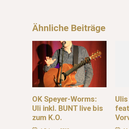
Ähnliche Beiträge
OK Speyer-Worms:
Uli
Uli inkl. BUNT live bis
fea
zum K.O.
Vor