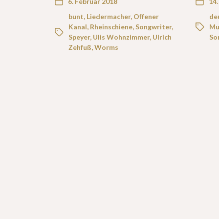
6. Februar 2018
14
bunt
,
Liedermacher
,
Offener
de
Kanal
,
Rheinschiene
,
Songwriter
,
Mu
Speyer
,
Ulis Wohnzimmer
,
Ulrich
So
Zehfuß
,
Worms