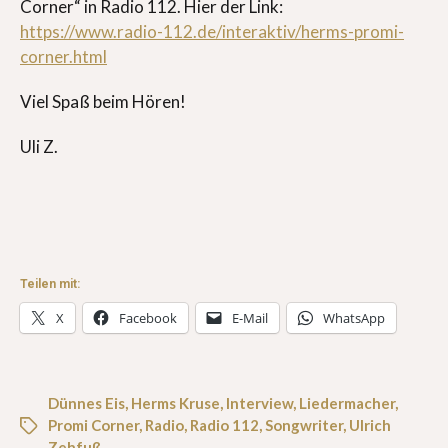
Corner“ in Radio 112. Hier der Link:
https://www.radio-112.de/interaktiv/herms-promi-
corner.html
Viel Spaß beim Hören!
Uli Z.
Teilen mit:
X
Facebook
E-Mail
WhatsApp
Dünnes Eis
,
Herms Kruse
,
Interview
,
Liedermacher
,
Promi Corner
,
Radio
,
Radio 112
,
Songwriter
,
Ulrich
Zehfuß