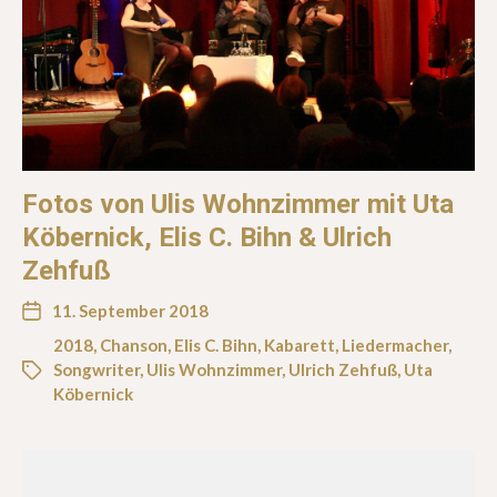
Fotos von Ulis Wohnzimmer mit Uta
Köbernick, Elis C. Bihn & Ulrich
Zehfuß
11. September 2018
2018
,
Chanson
,
Elis C. Bihn
,
Kabarett
,
Liedermacher
,
Songwriter
,
Ulis Wohnzimmer
,
Ulrich Zehfuß
,
Uta
Köbernick