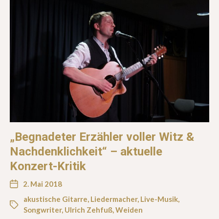
„Begnadeter Erzähler voller Witz &
Nachdenklichkeit“ – aktuelle
Konzert-Kritik
2. Mai 2018
akustische Gitarre
,
Liedermacher
,
Live-Musik
,
Songwriter
,
Ulrich Zehfuß
,
Weiden