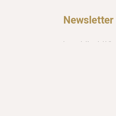
Newsletter
Lass uns in Kontakt bleibe
Releases und Hintergrund
abbestellbar
Anmeldung zum Newslette
Weitere Kanäl