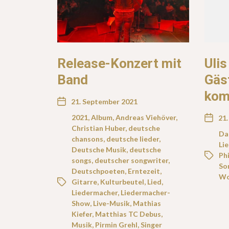
Release-Konzert mit
Uli
Band
Gäst
kom
21. September 2021
2021
,
Album
,
Andreas Viehöver
,
21
Christian Huber
,
deutsche
Da
chansons
,
deutsche lieder
,
Li
Deutsche Musik
,
deutsche
Phi
songs
,
deutscher songwriter
,
So
Deutschpoeten
,
Erntezeit
,
Wo
Gitarre
,
Kulturbeutel
,
Lied
,
Liedermacher
,
Liedermacher-
Show
,
Live-Musik
,
Mathias
Kiefer
,
Matthias TC Debus
,
Musik
,
Pirmin Grehl
,
Singer