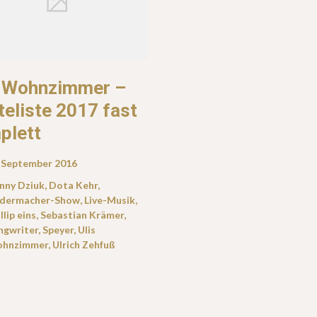
s Wohnzimmer –
eliste 2017 fast
plett
. September 2016
nny Dziuk
,
Dota Kehr
,
edermacher-Show
,
Live-Musik
,
llip eins
,
Sebastian Krämer
,
ngwriter
,
Speyer
,
Ulis
hnzimmer
,
Ulrich Zehfuß