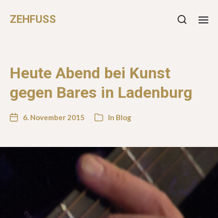
ZEHFUSS
Heute Abend bei Kunst
gegen Bares in Ladenburg
6. November 2015
In
Blog