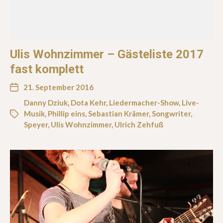
Ulis Wohnzimmer – Gästeliste 2017
fast komplett
21. September 2016
Danny Dziuk
,
Dota Kehr
,
Liedermacher-Show
,
Live-
Musik
,
Phillip eins
,
Sebastian Krämer
,
Songwriter
,
Speyer
,
Ulis Wohnzimmer
,
Ulrich Zehfuß