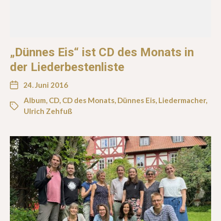
„Dünnes Eis“ ist CD des Monats in
der Liederbestenliste
24. Juni 2016
Album
,
CD
,
CD des Monats
,
Dünnes Eis
,
Liedermacher
,
Ulrich Zehfuß