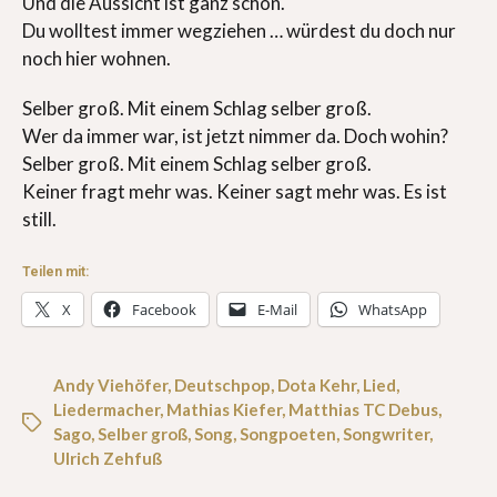
Und die Aussicht ist ganz schön.
Du wolltest immer wegziehen … würdest du doch nur
noch hier wohnen.
Selber groß. Mit einem Schlag selber groß.
Wer da immer war, ist jetzt nimmer da. Doch wohin?
Selber groß. Mit einem Schlag selber groß.
Keiner fragt mehr was. Keiner sagt mehr was. Es ist
still.
Teilen mit:
X
Facebook
E-Mail
WhatsApp
Andy Viehöfer
,
Deutschpop
,
Dota Kehr
,
Lied
,
Liedermacher
,
Mathias Kiefer
,
Matthias TC Debus
,
Sago
,
Selber groß
,
Song
,
Songpoeten
,
Songwriter
,
Ulrich Zehfuß