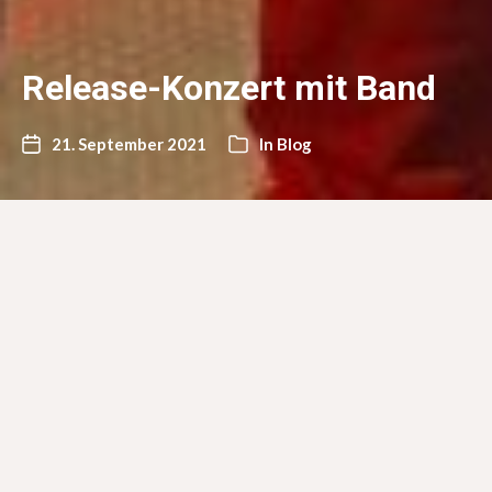
Release-Konzert mit Band
21. September 2021
In
Blog
Am Dienstag, den 28.09. stelle ich mit meiner Band
„Die feine Gesellschaft“ mein Album „Erntezeit“
endlich live in dem Soundgewand vor, in der es auch auf
Platte ist. An dem Tag erscheint auch die Vinyl-
Version. Das Konzert läuft im Rahmen des
Kulturbeutel-Festivals. Ort ist der Alte Stadtsaal
Speyer. Der Vorverkauf läuft schon gut.
Hier gibt es
die Tickets
! Mit von der Partie sind: Matthias TC
Debus (b), Mathias Kiefer (g), Pirmin Grehl (f), Andreas