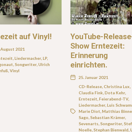
ezeit auf Vinyl!
YouTube-Release
Show Erntezeit:
 August 2021
Erinnerung
ntezeit
,
Liedermacher
,
LP
,
einrichten.
gonaut
,
Songwriter
,
Ulrich
hfuß
,
Vinyl
25. Januar 2021
CD-Release
,
Christina Lux
,
Claudia Fink
,
Dota Kehr
,
Erntezeit
,
Feierabend-TV
,
Liedermacher
,
Luis Schwa
Marie Diot
,
Matthias Binne
Sago
,
Sebastian Krämer
,
Sevenarts
,
Songwriter
,
Ste
Noelle
,
Stephan Bienwald
,