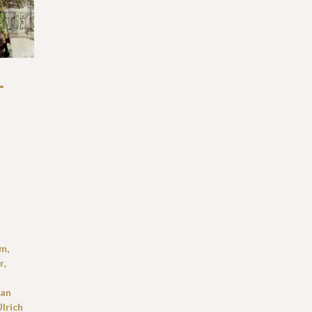
-
mm
,
r
,
fan
Ulrich