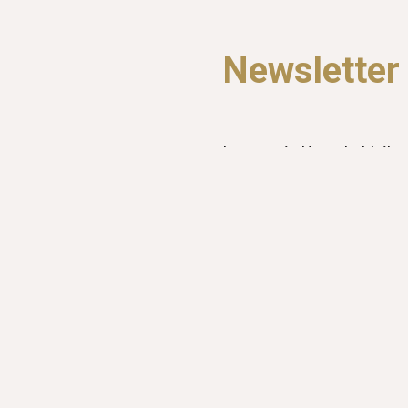
Newsletter
Lass uns in Kontakt bleibe
Releases und Hintergrund
abbestellbar
Anmeldung zum Newslette
Weitere Kanäl