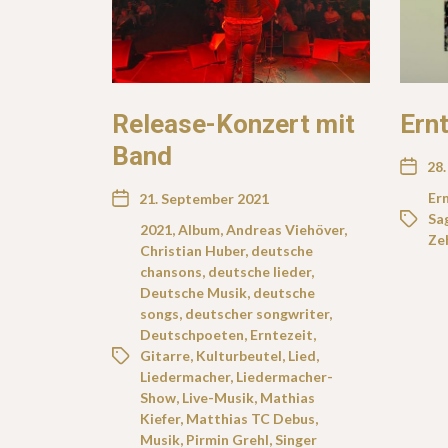
Release-Konzert mit
Ernt
Band
28.
Er
21. September 2021
Sa
2021
,
Album
,
Andreas Viehöver
,
Ze
Christian Huber
,
deutsche
chansons
,
deutsche lieder
,
Deutsche Musik
,
deutsche
songs
,
deutscher songwriter
,
Deutschpoeten
,
Erntezeit
,
Gitarre
,
Kulturbeutel
,
Lied
,
Liedermacher
,
Liedermacher-
Show
,
Live-Musik
,
Mathias
Kiefer
,
Matthias TC Debus
,
Musik
,
Pirmin Grehl
,
Singer