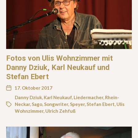
Fotos von Ulis Wohnzimmer mit
Danny Dziuk, Karl Neukauf und
Stefan Ebert
17. Oktober 2017
Danny Dziuk
,
Karl Neukauf
,
Liedermacher
,
Rhein-
Neckar
,
Sago
,
Songwriter
,
Speyer
,
Stefan Ebert
,
Ulis
Wohnzimmer
,
Ulrich Zehfuß