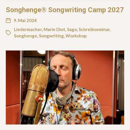
Songhenge® Songwriting Camp 2027
9. Mai 2024
Liedermacher
,
Marie Diot
,
Sago
,
Schreibseminar
,
Songhenge
,
Songwriting
,
Workshop