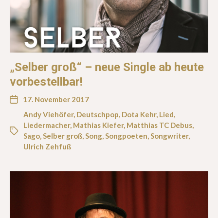
„Selber groß“ – neue Single ab heute
vorbestellbar!
17. November 2017
Andy Viehöfer
,
Deutschpop
,
Dota Kehr
,
Lied
,
Liedermacher
,
Mathias Kiefer
,
Matthias TC Debus
,
Sago
,
Selber groß
,
Song
,
Songpoeten
,
Songwriter
,
Ulrich Zehfuß