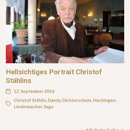
Hellsichtiges Portrait Christof
Stählins
12. September 2016
Christof Stählin
,
Dandy
,
Dichterschule
,
Hechingen
,
Liedermacher
,
Sago