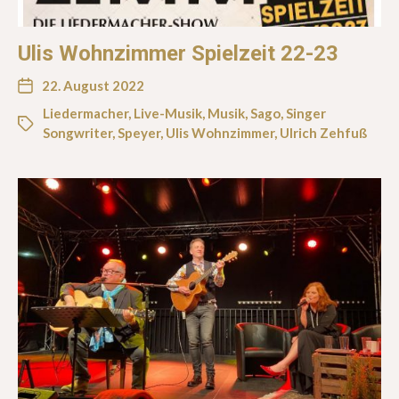
Ulis Wohnzimmer Spielzeit 22-23
22. August 2022
Liedermacher
,
Live-Musik
,
Musik
,
Sago
,
Singer
Songwriter
,
Speyer
,
Ulis Wohnzimmer
,
Ulrich Zehfuß