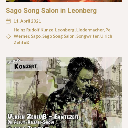
Sago Song Salon in Leonberg
11. April 2021
Heinz Rudolf Kunze
,
Leonberg
,
Liedermacher
,
Pe
Werner
,
Sago
,
Sago Song Salon
,
Songwriter
,
Ulrich
Zehfuß