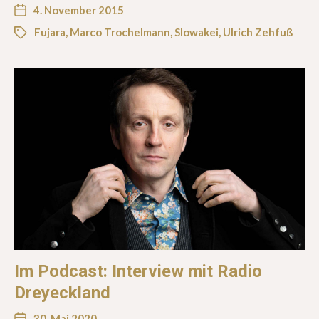
4. November 2015
Fujara
,
Marco Trochelmann
,
Slowakei
,
Ulrich Zehfuß
Im Podcast: Interview mit Radio
Dreyeckland
30. Mai 2020