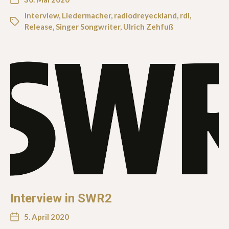
Interview
,
Liedermacher
,
radiodreyeckland
,
rdl
,
Release
,
Singer Songwriter
,
Ulrich Zehfuß
Interview in SWR2
5. April 2020