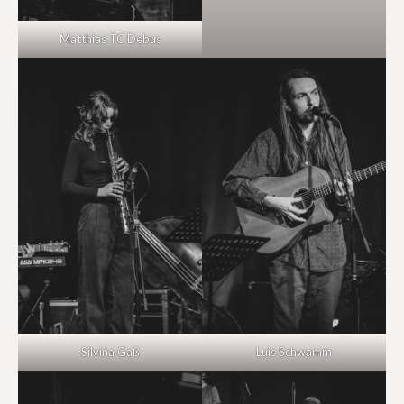
Matthias TC Debus
Silvina Gaß
Luis Schwamm