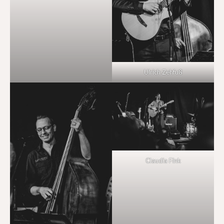
Ulrich Zehfuß
Claudia Fink