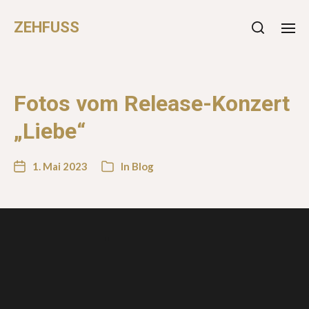
ZEHFUSS
Fotos vom Release-Konzert
„Liebe“
1. Mai 2023
In
Blog