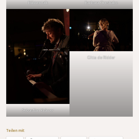
Bühnentalk
Barbara Greshake
Gitta de Ridder
Sebastian Krämer
Teilen mit: