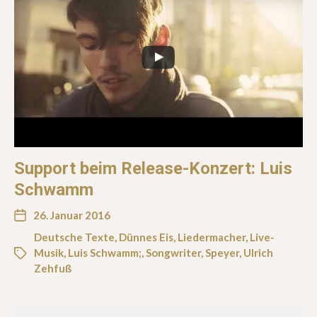
Support beim Release-Konzert: Luis
Schwamm
26. Januar 2016
Deutsche Texte
,
Dünnes Eis
,
Liedermacher
,
Live-
Musik
,
Luis Schwamm;
,
Songwriter
,
Speyer
,
Ulrich
Zehfuß