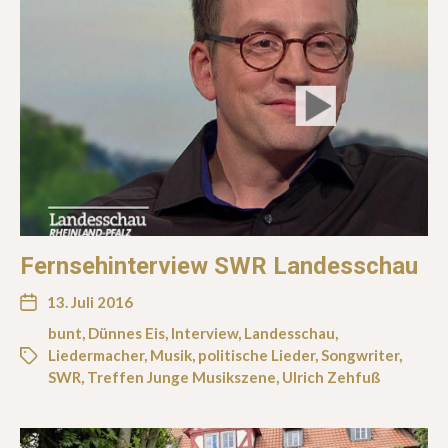
Fernsehinterview SWR Landesschau
13. Juli 2016
bunt
,
Dünnes Eis
,
Interview
,
Landesschau
,
Liedermacher
,
Musik
,
politische Lieder
,
Songwriter
,
SWR
,
Treffen Junge Musikszene
,
Ulrich Zehfuß