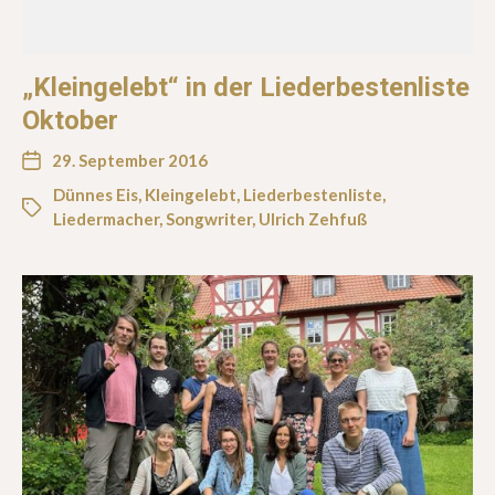
„Kleingelebt“ in der Liederbestenliste
Oktober
29. September 2016
Dünnes Eis
,
Kleingelebt
,
Liederbestenliste
,
Liedermacher
,
Songwriter
,
Ulrich Zehfuß