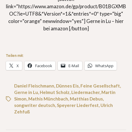
link=“https://www.amazon.de/gp/product/B01BGXMB
OC?ie=UTF8&*Version*=1&*entries*=0″ type=“big“
color=“orange“ newwindow=“yes“] Gerne in Lu – hier
bei amazon [/button]
Teilen mit:
X
Facebook
E-Mail
WhatsApp
Daniel Fleischmann
,
Dünnes Eis
,
Feine Gesellschaft
,
Gerne in Lu
,
Helmut Scholz
,
Liedermacher
,
Martin
Simon
,
Mathis Münchbach
,
Matthias Debus
,
songwriter deutsch
,
Speyerer Liederfest
,
Ulrich
Zehfuß